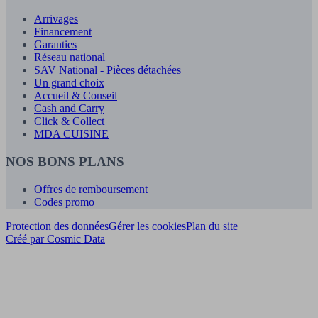
Arrivages
Financement
Garanties
Réseau national
SAV National - Pièces détachées
Un grand choix
Accueil & Conseil
Cash and Carry
Click & Collect
MDA CUISINE
NOS BONS PLANS
Offres de remboursement
Codes promo
Protection des données
Gérer les cookies
Plan du site
Créé par Cosmic Data