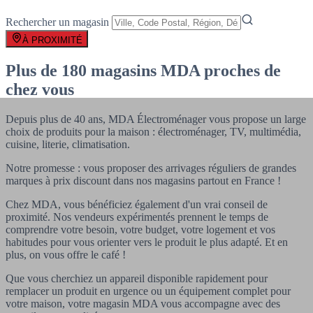
Rechercher un magasin
À PROXIMITÉ
Plus de 180 magasins MDA proches de
chez vous
Depuis plus de 40 ans, MDA Électroménager vous propose un large
choix de produits pour la maison : électroménager, TV, multimédia,
cuisine, literie, climatisation.
Notre promesse : vous proposer des arrivages réguliers de grandes
marques à prix discount dans nos magasins partout en France !
Chez MDA, vous bénéficiez également d'un vrai conseil de
proximité. Nos vendeurs expérimentés prennent le temps de
comprendre votre besoin, votre budget, votre logement et vos
habitudes pour vous orienter vers le produit le plus adapté. Et en
plus, on vous offre le café !
Que vous cherchiez un appareil disponible rapidement pour
remplacer un produit en urgence ou un équipement complet pour
votre maison, votre magasin MDA vous accompagne avec des